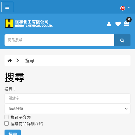
All
Category
0
防
疫
產
品
搜尋
本
週
搜尋
優
惠
搜尋：
WD-
40®
搜尋子分類
TURTLE
搜尋商品詳細介紹
WAX®
美