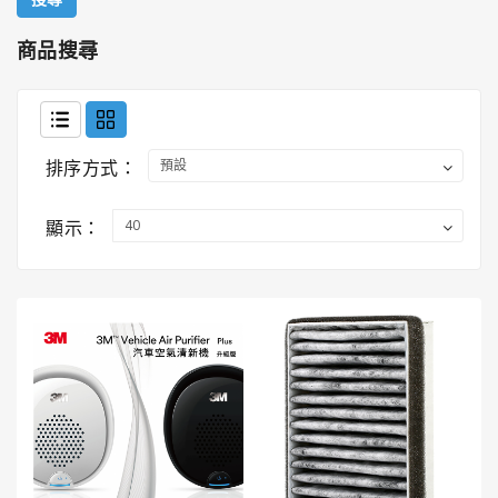
國
龜
商品搜尋
牌
3M
3M
排序方式：
汽
車
顯示：
護
理
產
品
LITTLE
TREES®
小
樹
香
薰