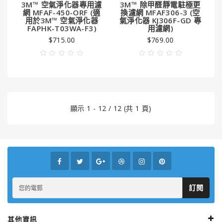
3M™ 空氣淨化器專用濾
3M™ 除甲醛靜電駐極更
網 MFAF-450-ORF (適
換濾網 MFAF306-3 (空
用於3M™ 空氣淨化器
氣淨化器 KJ306F-GD 專
FAPHK-T03WA-F3)
用濾網)
$715.00
$769.00
顯示 1 - 12 / 12 (共 1 頁)
訂閱
其他資訊