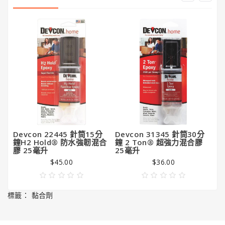
潔
亮
王
Gorilla
Glue®
大
猩
猩
膠
Devcon 22445 針筒15分
Devcon 31345 針筒30分
D
鐘H2 Hold® 防水強韌混合
鐘 2 Ton® 超強力混合膠
用
膠 25毫升
25毫升
$45.00
$36.00
標籤：
黏合劑