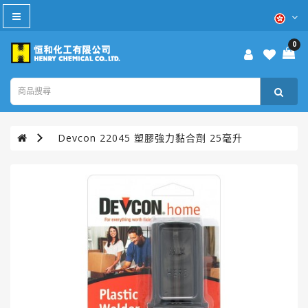
All
Category
0
防
疫
產
品
Devcon 22045 塑膠強力黏合劑 25毫升
本
週
優
惠
WD-
40®
TURTLE
WAX®
美