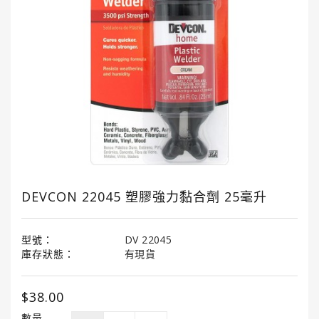
國
龜
牌
3M
3M
汽
車
護
理
產
品
DEVCON 22045 塑膠強力黏合劑 25毫升
LITTLE
TREES®
型號：
DV 22045
小
庫存狀態：
有現貨
樹
香
$38.00
薰
數量