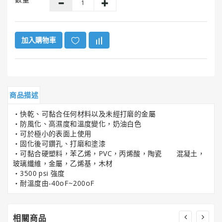
GUNK®
美
國
勁
加入購物車
牌
ITW
美
國
商品描述
膠
水
‧快乾、可黏合任何材料以及未經打磨的金屬
系
‧防風化、高濕度和溫度變化，奶油白色
列
‧可於極小的表面上使用
‧固化後可鑽孔、打磨和塗漆
‧可黏合硬塑料，苯乙烯，PVC，丙烯酸，陶瓷 混凝土，
HENCO®
玻璃纖維，金屬，乙烯基，木材
恒
‧3500 psi 強度
固
‧耐溫度由-40oF~200oF
牌
Super
相關商品
Clean