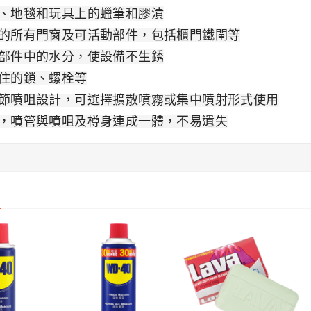
9.00
、地毯和玩具上的蠟筆和膠漬
的所有門窗及可活動部件，包括櫃門鐵閘等
部件中的水分，使設備不生銹
住的鎖、螺栓等
調節噴咀設計，可選擇擴散噴霧或集中噴射形式使用
用，噴管與噴咀及樽身連成一體，不易遺失