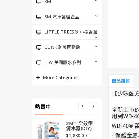
3M
3M 汽車護理產品
LITTLE TREES® 小樹香薰
GUNK® 美國勁牌
ITW 美國膠水系列
More Categories
商品描述
【少味配
熱賣中
全新上市的
用到WD-40
3M™ 全效型
3M
WD-40
濾水器(DIY)
清新
版) 
- 
保護金屬
$1,880.00