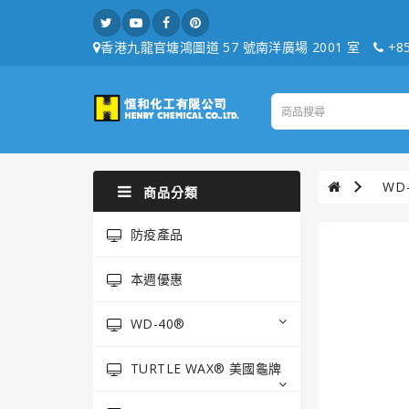
香港九龍官塘鴻圖道 57 號南洋廣場 2001 室
+85
WD
商品分類
防疫產品
本週優惠
WD-40®
TURTLE WAX® 美國龜牌