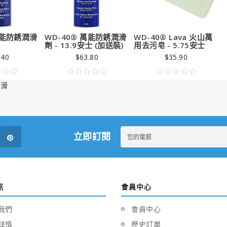
萬能防銹潤滑
WD-40® 萬能防銹潤滑
WD-40® Lava 火山萬
劑 - 13.9安士 (加送裝)
用去污皂 - 5.75安士
.40
$63.80
$35.90
潤滑
立即訂閱
訊
會員中心
我們
會員中心
詳情
歷史訂單