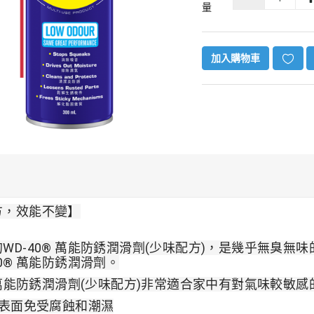
量
加入購物車
方，效能不變】
WD-40® 萬能防銹潤滑劑(少味配方)，是幾乎無臭
® 
萬能防銹潤滑劑
。
 汽車空氣
® 萬能防銹潤滑劑(少味配方)非常適合家中有對氣味較
敏感
機(升級
- 白色
表面免受腐蝕和潮濕