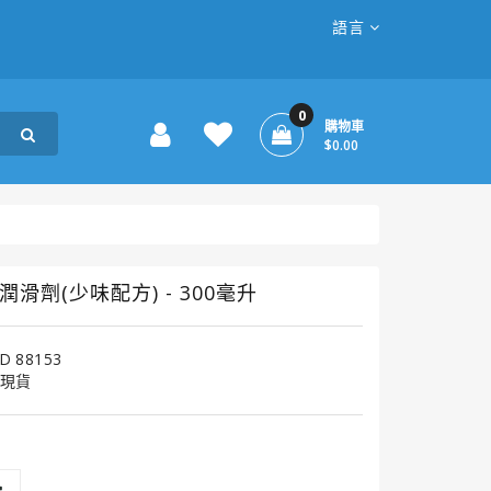
語言
0
購物車
$0.00
潤滑劑(少味配方) - 300毫升
D 88153
現貨