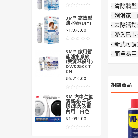
$99
- 
清除牆壁
- 
潤滑家中
3M™ 高效型
濾水器(DIY)
- 
去除活動
$1,870.00
- 滲入已
卡
- 新式可
3M™ 家用智
- 簡單易
能濾水系統
(雙濾芯設計)
DWS2500T-
CN
$6,710.00
相關商品
3M 汽車空氣
清新機(升級
版)車內及室
內用 - 白色
$1,099.00