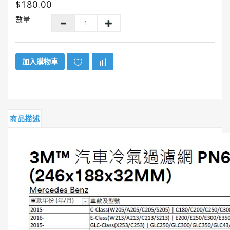
$180.00
GUNK®
美
數量
國
勁
牌
加入購物車
ITW
美
國
膠
水
商品描述
系
列
HENCO®
恒
固
牌
Super
Clean