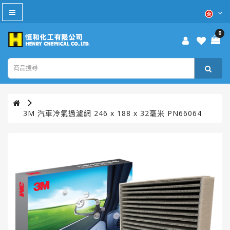
All
Category
0
防
疫
產
品
本
3M 汽車冷氣過濾網 246 x 188 x 32毫米 PN66064
週
優
惠
WD-
40®
TURTLE
WAX®
美