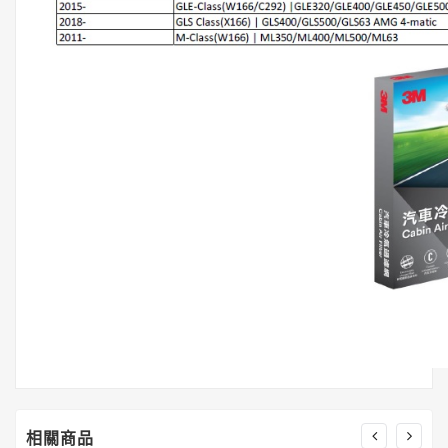
潔
亮
王
Gorilla
Glue®
大
猩
猩
膠
相關商品