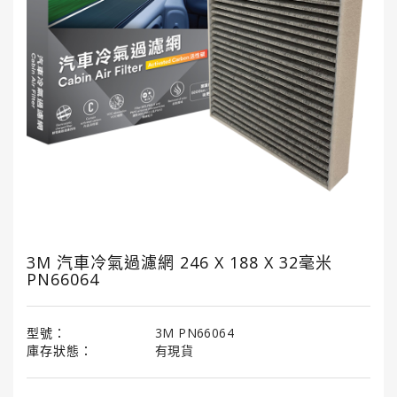
國
龜
牌
3M
3M
汽
車
護
理
產
品
3M 汽車冷氣過濾網 246 X 188 X 32毫米
PN66064
LITTLE
TREES®
小
樹
型號：
3M PN66064
香
庫存狀態：
有現貨
薰