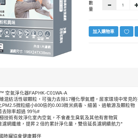
數
量
加入購物車
M™ 空氣淨化器
FAPHK-C01WA-A
網纖維混紡活性碳顆粒，可強力去除17種化學氣體，居家環境中常見的
濾比PM2.5微粒細小800倍的0.003微米病毒、細菌、過敏源及顆粒物
菌去除率超過 99％#
電駐極技術有效淨化室內空氣，不會產生臭氧及其他有害物質
 汽車空氣
細緻濾網纖維，提昇２倍的累計淨化量，雙倍延長濾網續航力*
機(升級
- 白色
美國肺臟協會健康夥伴