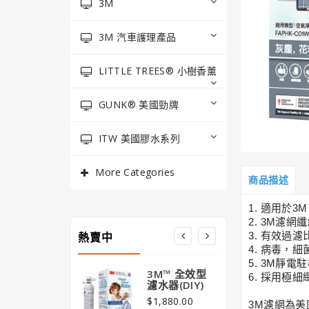
3M
3M 汽車護理產品
LITTLE TREES® 小樹香薰
GUNK® 美國勁牌
ITW 美國膠水系列
More Categories
商品描述
1. 適用於3
2. 3M濾
熱賣中
3. 有效過
4. 病毒，細
5. 3M靜
3M™ 全效型
3M
6. 採用極
濾水器(DIY)
清新
版) 
$1,880.00
3M濾網為