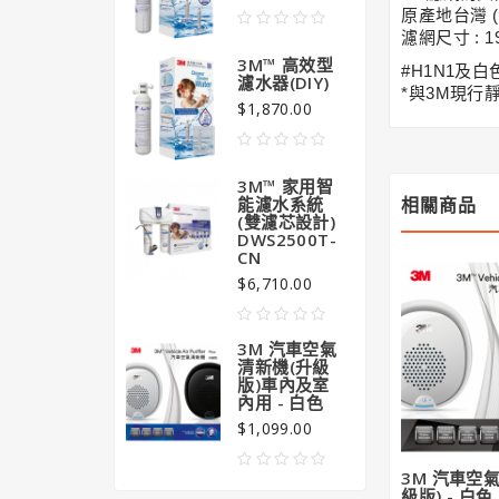
$99
原產地台灣 
濾網尺寸 : 1
3M™ 高效型
#H1N1及
濾水器(DIY)
*與3M現行
$1,870.00
3M™ 家用智
能濾水系統
相關商品
(雙濾芯設計)
DWS2500T-
CN
$6,710.00
3M 汽車空氣
清新機(升級
版)車內及室
內用 - 白色
$1,099.00
3M 汽車空
級版) - 白色