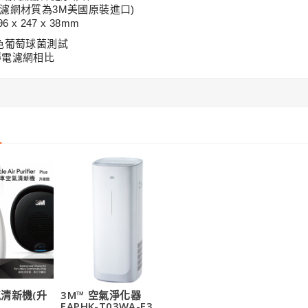
9.00
(濾網材質為3M美國原裝進口)
96 x 247 x 38
mm
白色葡萄球菌測試
靜電濾網相比
氣清新機(升
3M™ 空氣淨化器
FAPHK-T03WA-F3