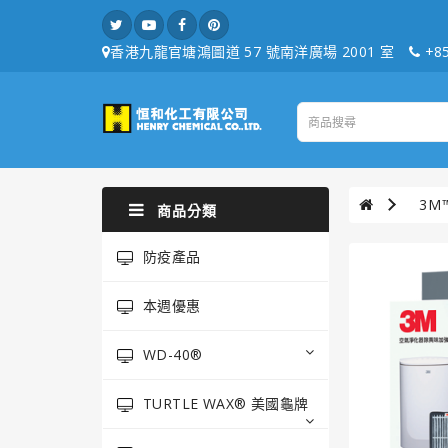
香港九龍官塘鴻圖道 57 號南洋廣場 2001 室
+85
3M
商品分類
防疫產品
本週優惠
WD-40®
TURTLE WAX® 美國龜牌