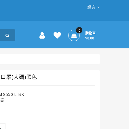
語言
0
購物車
$0.00
舒適口罩(大碼)黑色
M 8550 L-BK
貨