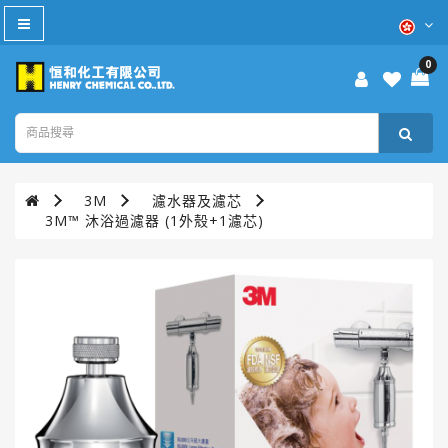
All
Category
0
防
疫
產
品
3M
濾水器及濾芯
本
3M™ 沐浴過濾器 (1外殼+1濾芯)
週
優
惠
WD-
40®
TURTLE
WAX®
美