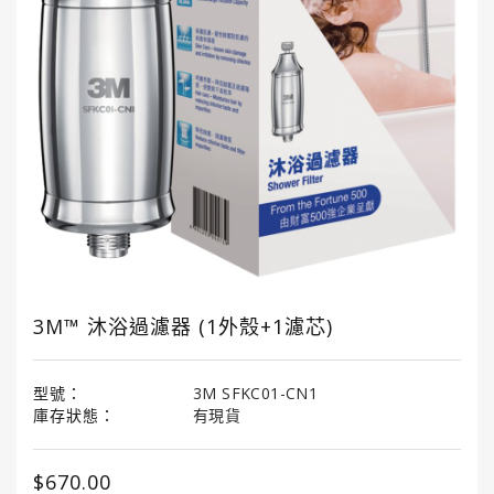
國
龜
牌
3M
3M
汽
車
護
理
產
品
3M™ 沐浴過濾器 (1外殼+1濾芯)
LITTLE
TREES®
小
型號：
3M SFKC01-CN1
樹
庫存狀態：
有現貨
香
薰
$670.00