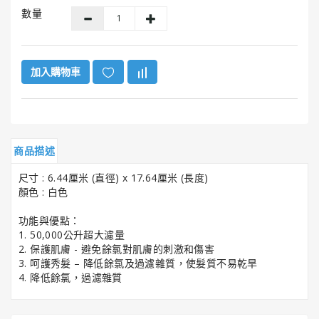
GUNK®
數量
美
國
勁
牌
加入購物車
ITW
美
國
膠
商品描述
水
系
尺寸 : 6.44厘米 (直徑) x 17.64厘米 (長度)
列
顏色 : 白色
功能與優點：
HENCO®
1. 50,000公升超大濾量
恒
2. 保護肌膚 - 避免餘氯對肌膚的刺激和傷害
固
3. 呵護秀髮 – 降低餘氯及過濾雜質，使髮質不易乾旱
牌
4. 降低餘氯，過濾雜質
Super
Clean