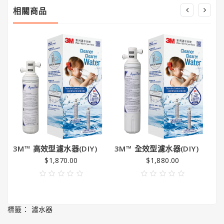
潔
相關商品
亮
王
Gorilla
Glue®
大
猩
猩
膠
3M™ 高效型濾水器(DIY)
3M™ 全效型濾水器(DIY)
3
1
$1,870.00
$1,880.00
證
標籤：
濾水器