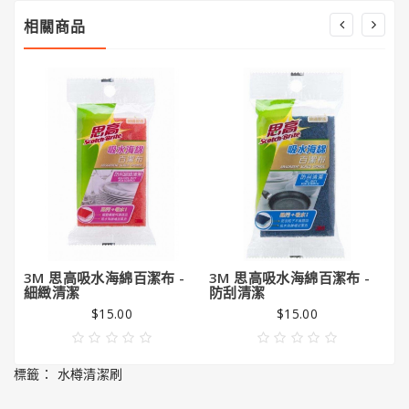
相關商品
3M 思高吸水海綿百潔布 -
3M 思高吸水海綿百潔布 -
3
細緻清潔
防刮清潔
清
$15.00
$15.00
標籤：
水樽清潔刷