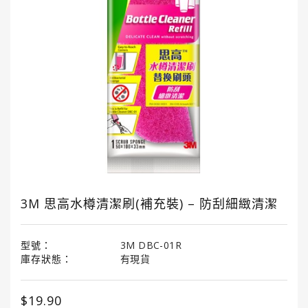
國
龜
牌
3M
3M
汽
車
護
理
產
品
3M 思高水樽清潔刷(補充裝) – 防刮細緻清潔
LITTLE
TREES®
小
型號：
3M DBC-01R
樹
庫存狀態：
有現貨
香
薰
$19.90