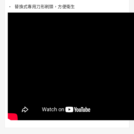
潔
‧ 替換式專用刀形刷頭，方便衛生
亮
王
Gorilla
Glue®
大
猩
猩
膠