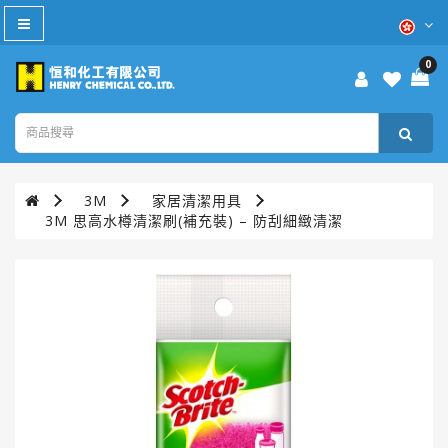
All
Category
0
防
疫
產
品
3M
家居清潔用具
本
3M 思高水樽清潔刷(補充裝) – 防刮細緻清潔
週
優
惠
WD-
40®
TURTLE
WAX®
美