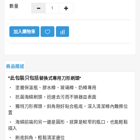
GUNK®
數量
美
國
勁
牌
加入購物車
ITW
美
國
膠
商品描述
水
系
*此包裝只包括
替換式專用刀形刷頭*
列
‧ 塗層保溫瓶、膠水樽、玻璃樽、奶樽專用
‧ 抗菌海綿刷頭，迅速去污而不損器皿表面
HENCO®
恒
‧ 獨特刀形擦頭，斜角剛好貼合瓶底，深入清潔樽內難擦位
固
置
牌
‧ 海綿前端的另一邊是圓形，就算是較窄的瓶口，也能輕鬆
插入
Super
‧ 刷底斜角，輕鬆清潔邊位
Clean