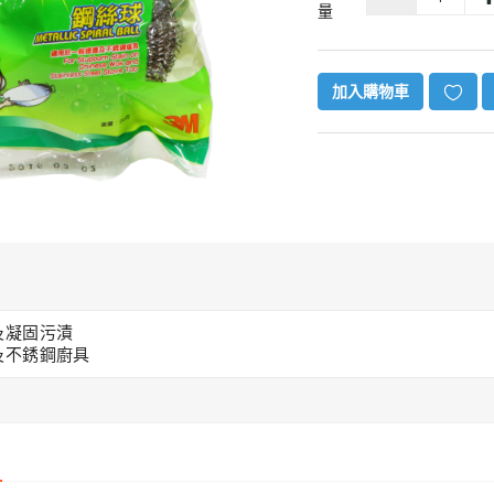
量
加入購物車
及凝固污漬
及不銹鋼廚具
 汽車空氣
機(升級
- 白色