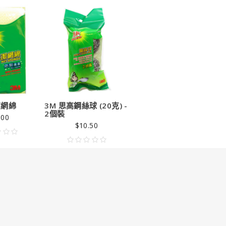
9.00
潔網綿
3M 思高鋼絲球 (20克) -
2個裝
.00
$10.50