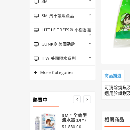
3M
3M 汽車護理產品
LITTLE TREES® 小樹香薰
GUNK® 美國勁牌
ITW 美國膠水系列
More Categories
商品描述
可清除燒焦
適用於鐵鑊
熱賣中
3M™ 全效型
3M
相關商品
濾水器(DIY)
清新
版) 
$1,880.00