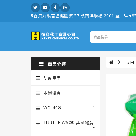
香港九龍官塘鴻圖道 57 號南洋廣場 2001 室
+85
3M
商品分類
防疫產品
本週優惠
WD-40®
TURTLE WAX® 美國龜牌