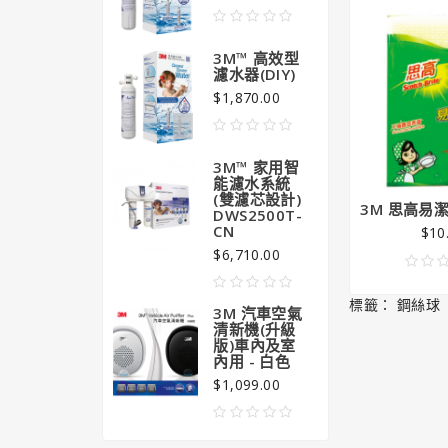
$99
3M™ 高效型
濾水器(DIY)
$1,870.00
3M™ 家用智
能濾水系統
(雙濾芯設計)
3M 思高易
DWS2500T-
CN
$10
$6,710.00
標籤：
鋼絲球
3M 汽車空氣
清新機(升級
版)車內及室
內用 - 白色
$1,099.00