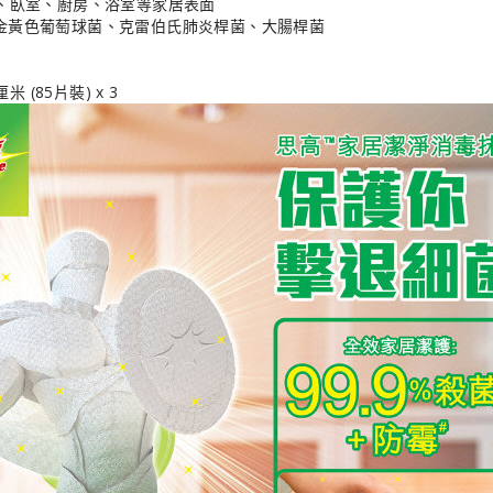
廳、臥室、廚房、浴室等家居表面
9.00
金黃色葡萄球菌、克雷伯氏肺炎桿菌、大腸桿菌
厘米 (85片裝) x 3