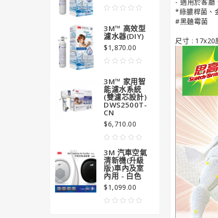
- 適用於客
$99
*綠膿桿菌、
#黑麯霉菌
3M™ 高效型
濾水器(DIY)
尺寸 : 17x20
$1,870.00
3M™ 家用智
能濾水系統
(雙濾芯設計)
DWS2500T-
CN
$6,710.00
3M 汽車空氣
清新機(升級
版)車內及室
內用 - 白色
$1,099.00