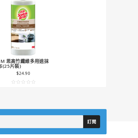
3M 思高竹纖維多用途抹
布(25片裝)
$24.90
訂閱