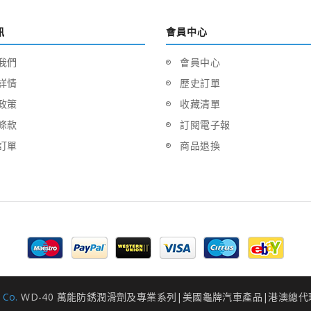
訊
會員中心
我們
會員中心
詳情
歷史訂單
政策
收藏清單
條款
訂閱電子報
訂單
商品退換
 Co.
WD-40 萬能防銹潤滑劑及專業系列|美國龜牌汽車產品|港澳總代理 