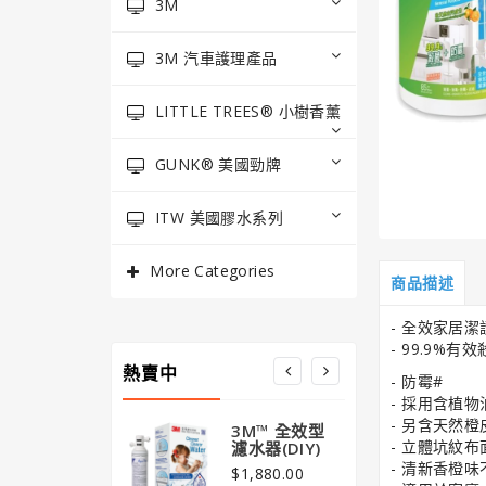
3M
3M 汽車護理產品
LITTLE TREES® 小樹香薰
GUNK® 美國勁牌
ITW 美國膠水系列
More Categories
商品描述
- 全效家居潔護
- 99.9%有效
熱賣中
- 防霉#
- 採用含植物
- 另含天然橙
3M™ 全效型
3M
- 立體坑紋
濾水器(DIY)
清新
版) 
- 清新香橙味
$1,880.00