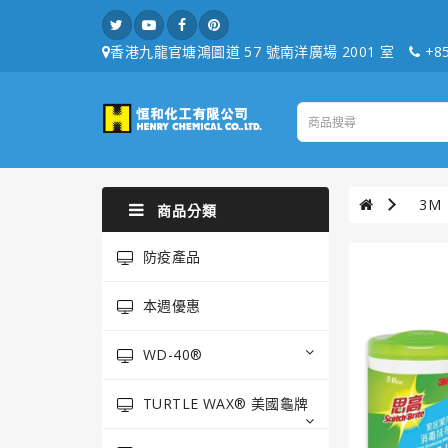
香港九龍官塘鴻圖道 57 號南洋廣場 2001 室
+85
3M
商品分類
防疫產品
本週優惠
WD-40®
TURTLE WAX® 美國龜牌