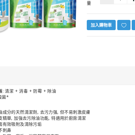
量
加入購物車
: 清潔 + 消毒 + 防霉 + 除油
殺菌*
油成分的天然清潔劑, 去污力强, 但不易刺激皮膚
皮精華, 加強去污除油功能, 特適用於廚房清潔
 汽車空氣
布面有效吸附及清除污垢
機(升級
- 白色
不刺鼻