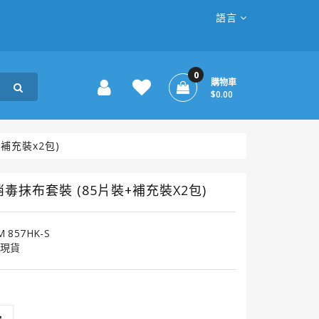
語言
0
購物車
$0.00
補充裝x2包)
毒抹布套裝 (85片裝+補充裝X2包)
M 857HK-S
現貨