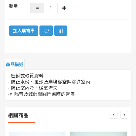
GUNK®
數量
美
國
勁
牌
加入購物車
ITW
美
國
膠
商品描述
水
系
- 密封式軟質膠料
列
- 防止水份、風沙及塵埃從空隙滲進室內
- 防止室內冷、暖氣流失
-可隔音及減低開關門窗時的聲浪
HENCO®
恒
固
牌
相關商品
Super
Clean