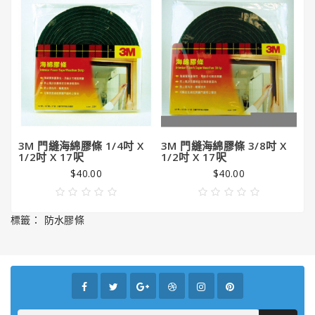
潔
亮
王
Gorilla
Glue®
大
猩
猩
膠
3M 門縫海綿膠條 1/4吋 X
3M 門縫海綿膠條 3/8吋 X
3
1/2吋 X 17呎
1/2吋 X 17呎
吋
$40.00
$40.00
標籤：
防水膠條