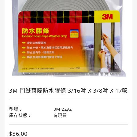
國
龜
牌
3M
3M
汽
車
護
理
產
品
3M 門縫窗隙防水膠條 3/16吋 X 3/8吋 X 17呎
LITTLE
TREES®
小
型號：
3M 2292
樹
庫存狀態：
有現貨
香
薰
$36.00