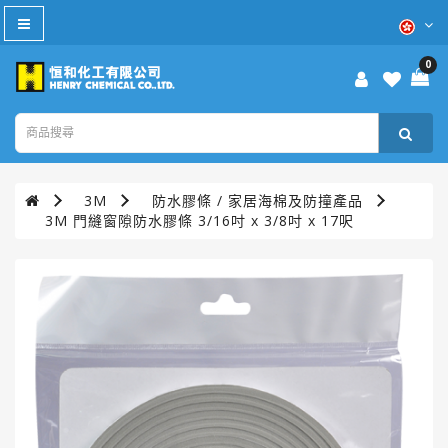
All
Category
0
防
疫
產
品
3M
防水膠條 / 家居海棉及防撞產品
本
3M 門縫窗隙防水膠條 3/16吋 x 3/8吋 x 17呎
週
優
惠
WD-
40®
TURTLE
WAX®
美