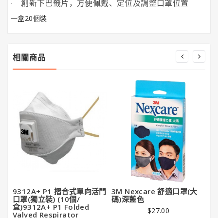
創新下巴籤片，方便佩戴、定位及調整口罩位置
·
潔
亮
一盒20個裝
王
Gorilla
相關商品
Glue®
大
猩
猩
膠
9312A+ P1 摺合式單向活門
3M Nexcare 舒適口罩(大
3
口罩(獨立裝) (10個/
碼)深藍色
型
盒)9312A+ P1 Folded
$27.00
Valved Respirator