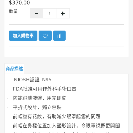
$370.00
GUNK®
美
數量
國
勁
牌
加入購物車
ITW
美
國
膠
水
商品描述
系
列
NIOSH
認證
: N95
·
FDA
批准可用作外科手術口罩
·
HENCO®
防範飛濺液體，用完即棄
·
恒
固
平折式設計，獨立包裝
·
牌
前幅壓有花紋，有助減少眼罩起霧的問題
·
Super
前幅在鼻樑位置加入塑形設計，令眼罩視野更開闊
·
Clean