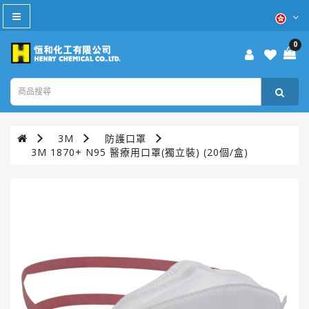
All
Category
0
防
疫
產
品
3M
防護口罩
本
3M 1870+ N95 醫療用口罩(獨立裝) (20個/盒)
週
優
惠
WD-
40®
TURTLE
WAX®
美