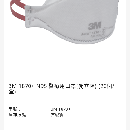
國
龜
牌
3M
3M
汽
車
護
理
產
品
3M 1870+ N95 醫療用口罩(獨立裝) (20個/
盒)
LITTLE
TREES®
小
樹
型號：
3M 1870+
香
庫存狀態：
有現貨
薰