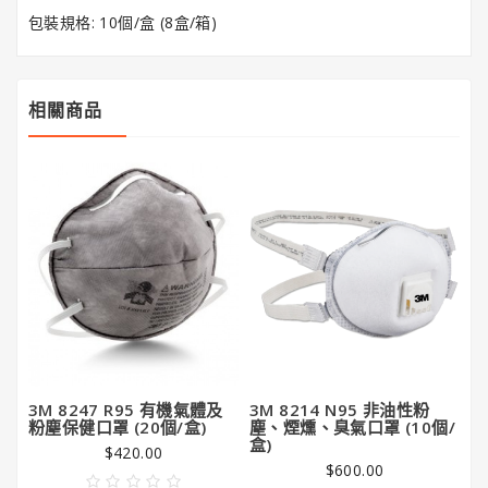
潔
包裝規格: 10個/盒 (8盒/箱)
亮
王
相關商品
Gorilla
Glue®
大
猩
猩
膠
3M 8247 R95 有機氣體及
3M 8214 N95 非油性粉
粉塵保健口罩 (20個/盒)
塵、煙燻、臭氣口罩 (10個/
盒)
$420.00
$600.00