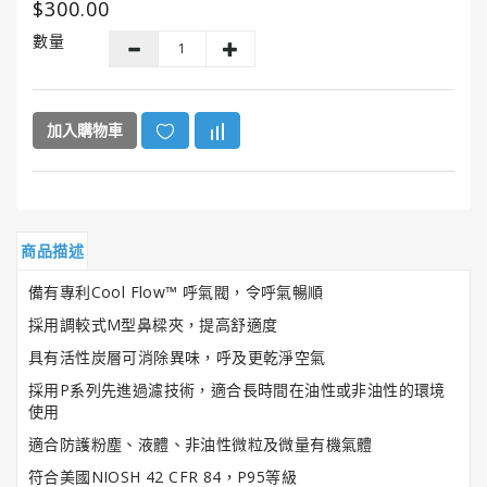
$300.00
GUNK®
美
數量
國
勁
牌
加入購物車
ITW
美
國
膠
水
商品描述
系
列
備有專利Cool Flow™ 呼氣閥，令呼氣暢順
採用調較式M型鼻樑夾，提高舒適度
HENCO®
具有活性炭層可消除異味，呼及更乾淨空氣
恒
固
採用P系列先進過濾技術，適合長時間在油性或非油性的環境
牌
使用
適合防護粉塵、液體、非油性微粒及微量有機氣體
Super
符合美國NIOSH 42 CFR 84，P95等級
Clean