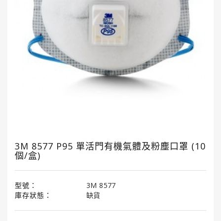
國
龜
牌
3M
3M
汽
車
護
理
產
品
3M 8577 P95 單活門有機氣體及粉塵口罩 (10
個/盒)
LITTLE
TREES®
小
樹
型號：
3M 8577
香
庫存狀態：
缺貨
薰