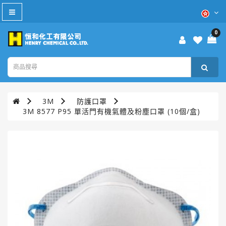
All
Category
0
防
疫
產
品
3M
防護口罩
本
3M 8577 P95 單活門有機氣體及粉塵口罩 (10個/盒)
週
優
惠
WD-
40®
TURTLE
WAX®
美