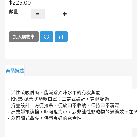
$225.00
GUNK®
美
數量
國
勁
牌
加入購物車
ITW
美
國
膠
水
商品描述
系
列
- 活性碳吸附層，能減除異味水平的有機蒸氣
HENCO®
- KN95 拋棄式防塵口罩；耳帶式設計，穿戴舒適
恒
- 折疊設計，方便攜帶，便於口罩收納，保持口罩清潔
固
- 高效靜電濾棉，呼吸阻力小，對非油性顆粒物的過濾效率在9
牌
- 為可調式鼻夾，保證良好的密合性
Super
Clean