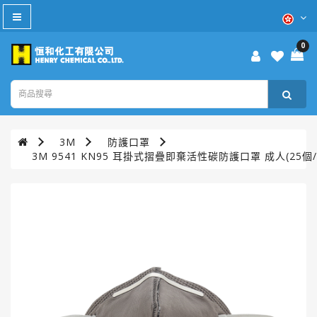
All
Category
0
防
疫
產
品
3M
防護口罩
本
3M 9541 KN95 耳掛式摺疊即棄活性碳防護口罩 成人(25個/
週
優
惠
WD-
40®
TURTLE
WAX®
美