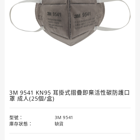
國
龜
牌
3M
3M
汽
車
護
理
產
品
3M 9541 KN95 耳掛式摺疊即棄活性碳防護口
罩 成人(25個/盒)
LITTLE
TREES®
小
樹
型號：
3M 9541
香
庫存狀態：
缺貨
薰