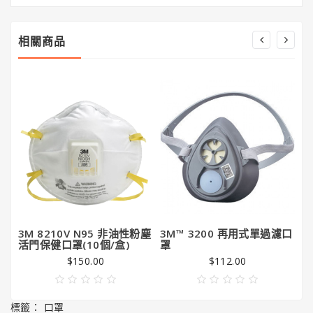
潔
亮
王
相關商品
Gorilla
Glue®
大
猩
猩
膠
3M 8210V N95 非油性粉塵
3M™ 3200 再用式單過濾口
3
活門保健口罩(10個/盒)
罩
碼
$150.00
$112.00
標籤：
口罩