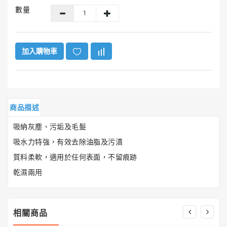
GUNK®
數量
美
國
勁
牌
加入購物車
ITW
美
國
膠
商品描述
水
系
吸納灰塵、污垢及毛髮
列
吸水力特強，有效去除油脂及污漬
質料柔軟，適用於任何表面，不留痕跡
HENCO®
恒
乾濕兩用
固
牌
相關商品
Super
Clean