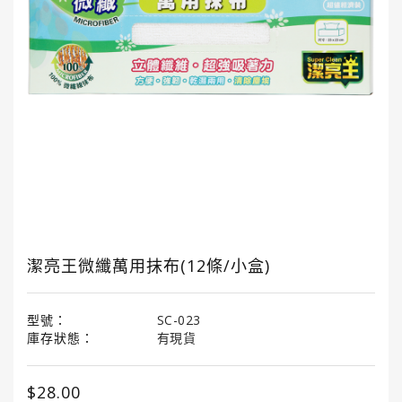
國
龜
牌
3M
3M
汽
車
護
理
產
品
潔亮王微纖萬用抹布(12條/小盒)
LITTLE
TREES®
小
型號：
SC-023
樹
庫存狀態：
有現貨
香
薰
$28.00