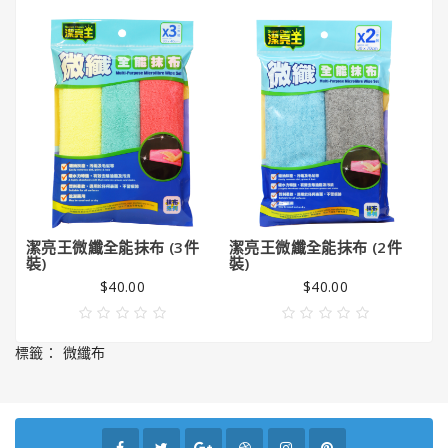
潔
亮
王
Gorilla
Glue®
大
猩
猩
膠
潔亮王微纖全能抹布 (3件
潔亮王微纖全能抹布 (2件
3
裝)
裝)
$40.00
$40.00
標籤：
微纖布