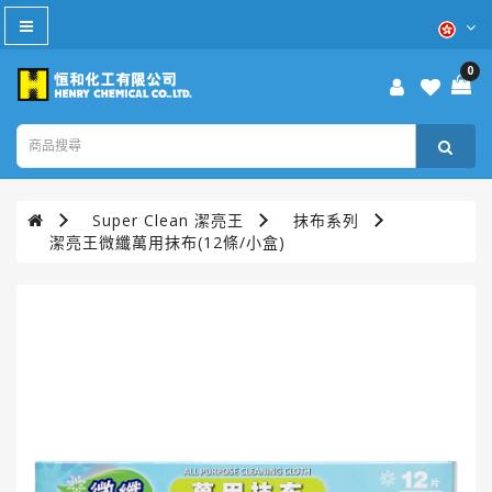
All
Category
0
防
疫
產
品
Super Clean 潔亮王
抹布系列
本
潔亮王微纖萬用抹布(12條/小盒)
週
優
惠
WD-
40®
TURTLE
WAX®
美