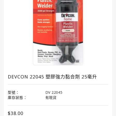
國
龜
牌
3M
3M
汽
車
護
理
產
品
DEVCON 22045 塑膠強力黏合劑 25毫升
LITTLE
TREES®
小
型號：
DV 22045
樹
庫存狀態：
有現貨
香
薰
$38.00