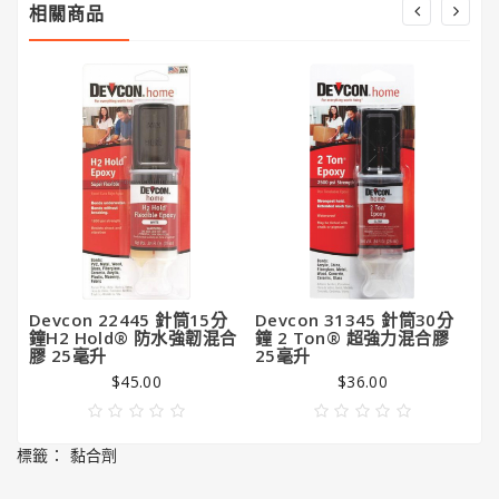
相關商品
潔
亮
王
Gorilla
Glue®
大
猩
猩
膠
Devcon 22445 針筒15分
Devcon 31345 針筒30分
D
鐘H2 Hold® 防水強韌混合
鐘 2 Ton® 超強力混合膠
用
膠 25毫升
25毫升
$45.00
$36.00
標籤：
黏合劑