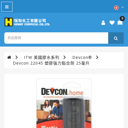
All
Category
0
防
疫
產
品
ITW 美國膠水系列
Devcon®
本
Devcon 22045 塑膠強力黏合劑 25毫升
週
優
惠
WD-
40®
TURTLE
WAX®
美