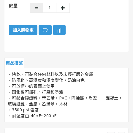
GUNK®
數量
美
國
勁
牌
加入購物車
ITW
美
國
膠
商品描述
水
系
‧快乾、可黏合任何材料以及未經打磨的金屬
列
‧防風化、高濕度和溫度變化，奶油白色
‧可於極小的表面上使用
‧固化後可鑽孔、打磨和塗漆
HENCO®
‧可黏合硬塑料，苯乙烯，PVC，丙烯酸，陶瓷 混凝土，
恒
玻璃纖維，金屬，乙烯基，木材
固
‧3500 psi 強度
牌
‧耐溫度由-40oF~200oF
Super
Clean