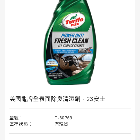
國
龜
牌
3M
3M
汽
車
護
理
產
品
美國龜牌全表面除臭清潔劑 - 23安士
LITTLE
TREES®
小
樹
型號：
T-50769
香
庫存狀態：
有現貨
薰