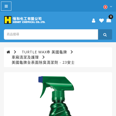
All
Category
0
防
疫
產
品
TURTLE WAX® 美國龜牌
本
車廂清潔及護理
週
美國龜牌全表面除臭清潔劑 - 23安士
優
惠
WD-
40®
TURTLE
WAX®
美