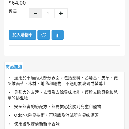
$64.00
GUNK®
美
數量
國
勁
牌
加入購物車
ITW
美
國
膠
水
商品描述
系
列
‧ 適用於車廂內大部分表面，包括塑料、乙烯基、皮革、微
型絨面革、木材、地毯和織物。不適用於玻璃或螢幕上
HENCO®
‧ 具強大的去污、去漬及去除異味功能，輕鬆去除寵物和兒
恒
童的排泄物
固
‧ 安全無害的酶配方，無需擔心接觸到兒童和寵物
牌
‧ Odor-X除臭技術，可狙擊及消滅所有異味源頭
Super
‧ 使用後散發清新新車香味
Clean