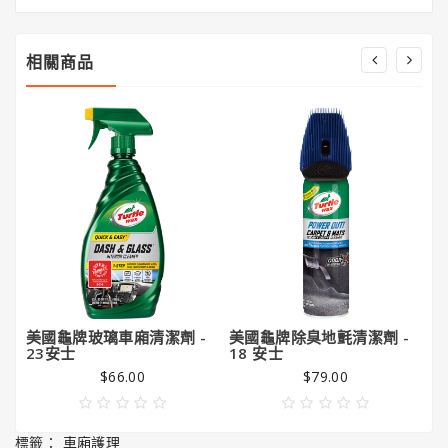
潔
亮
王
相關商品
Gorilla
Glue®
大
猩
猩
膠
美國龜牌玻璃車廂清潔劑 -
美國龜牌除臭地氈清潔劑 -
美
23安士
18 安士
霧
$66.00
$79.00
標籤：
車廂護理