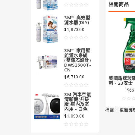
$99
相關商品
3M™ 高效型
濾水器(DIY)
$1,870.00
3M™ 家用智
能濾水系統
(雙濾芯設計)
DWS2500T-
CN
$6,710.00
美國龜牌玻
劑 - 23安士
$66
3M 汽車空氣
清新機(升級
版)車內及室
內用 - 白色
標籤：
車廂護
$1,099.00