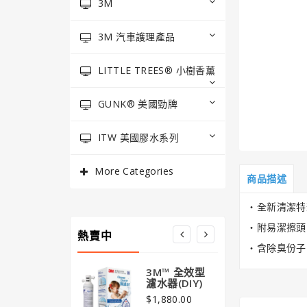
3M
3M 汽車護理產品
LITTLE TREES® 小樹香薰
GUNK® 美國勁牌
ITW 美國膠水系列
More Categories
商品描述
‧全新清潔特
‧附易潔擦頭
熱賣中
‧含除臭份子
3M™ 全效型
3M
濾水器(DIY)
清新
版) 
$1,880.00