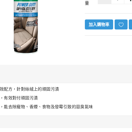
量
加入購物車
效配方，針對絲絨上的頑固污漬
，有效對付頑固污漬
，能去除寵物、香煙、食物及發霉引致的惡臭氣味
 汽車空氣
機(升級
- 白色