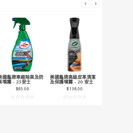
美國龜牌車廂除臭及防
美國龜牌高級皮革清潔
美國龜牌內外
臭噴霧 - 23安士
及保護噴霧 - 20 安士
噴霧 - 20 安士
$85.00
$138.00
$98.0