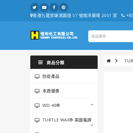
香港九龍官塘鴻圖道 57 號南洋廣場 2001 室
+85
TU
商品分類
防疫產品
本週優惠
WD-40®
TURTLE WAX® 美國龜牌