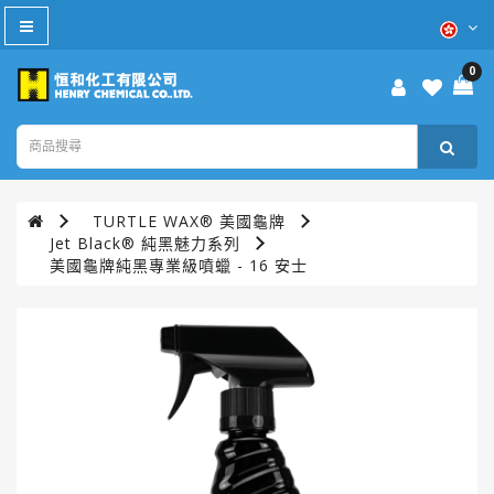
All
Category
0
防
疫
產
品
TURTLE WAX® 美國龜牌
本
Jet Black® 純黑魅力系列
週
美國龜牌純黑專業級噴蠟 - 16 安士
優
惠
WD-
40®
TURTLE
WAX®
美