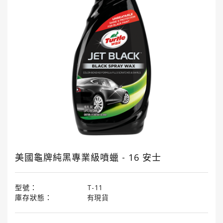
國
龜
牌
3M
3M
汽
車
護
理
產
品
美國龜牌純黑專業級噴蠟 - 16 安士
LITTLE
TREES®
小
樹
型號：
T-11
香
庫存狀態：
有現貨
薰