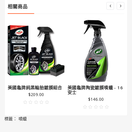
潔
相關商品
亮
王
Gorilla
Glue®
大
猩
猩
膠
美國龜牌純黑輪胎鍍膜組合
美國龜牌陶瓷鍍膜噴蠟 - 16
美
安士
安
$209.00
$146.00
標籤：
噴蠟