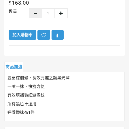
$168.00
GUNK®
美
數量
國
勁
牌
加入購物車
ITW
美
國
膠
水
商品描述
系
列
豐富棕櫚蠟，長效亮麗之黝黑光澤
一噴一抹，快捷方便
HENCO®
有效填補微細漩渦紋
恒
固
所有黑色車適用
牌
連微纖抹布1件
Super
Clean