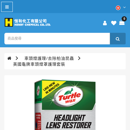
All
Category
0
防
疫
產
品
車頭燈護理/去除柏油昆蟲
本
美國龜牌車頭燈罩護理套裝
週
優
惠
WD-
40®
TURTLE
WAX®
美