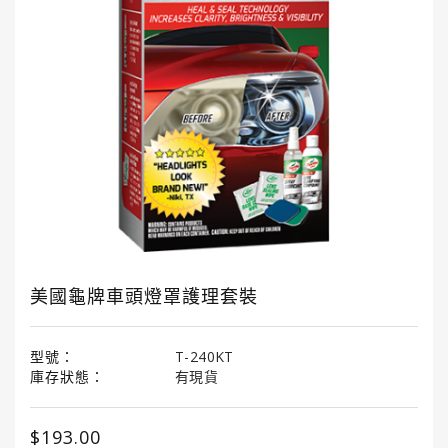
國
龜
牌
3M
3M
汽
車
護
理
產
品
美國龜牌車頭燈罩護理套裝
LITTLE
TREES®
小
型號：
T-240KT
樹
庫存狀態：
有現貨
香
薰
$193.00