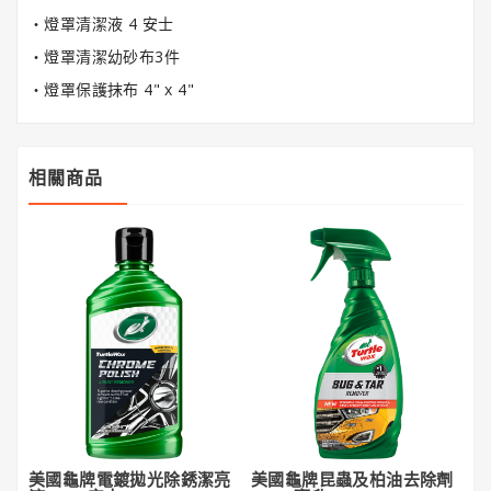
潔
‧燈罩清潔液 4 安士
亮
‧燈罩清潔幼砂布3件
王
‧燈罩保護抹布 4" x 4"
Gorilla
Glue®
大
相關商品
猩
猩
膠
美國龜牌電鍍拋光除銹潔亮
美國龜牌昆蟲及柏油去除劑