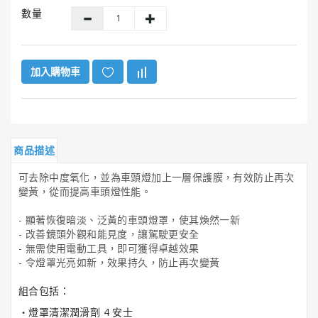
GUNK®
數量
美
國
勁
牌
加入購物車
ITW
美
國
膠
商品描述
水
系
可去除中度氧化，並為車頭燈加上一層保護膜，有效防止再次
列
變黃，從而提高車頭燈性能。
- 顯著恢復暗淡、泛黃的車頭燈罩，使其煥然一新
HENCO®
- 改善鏡頭外觀和能見度，讓駕駛更安全
恒
- 無需使用電動工具，即可獲得卓越效果
固
- 令燈罩光亮如新，效果持久，防止再次變黃
牌
組合包括：
Super
‧燈罩清潔潤滑劑 4 安士
Clean