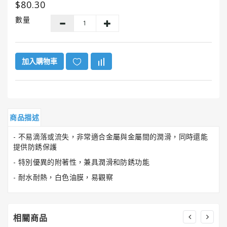
$80.30
GUNK®
美
數量
國
勁
牌
加入購物車
ITW
美
國
膠
水
商品描述
系
列
- 不易滴落或流失，非常適合金屬與金屬間的潤滑，同時還能
提供防銹保護
HENCO®
- 特別優異的附著性，兼具潤滑和防銹功能
恒
- 耐水耐熱，白色油膜，易觀察
固
牌
Super
相關商品
Clean