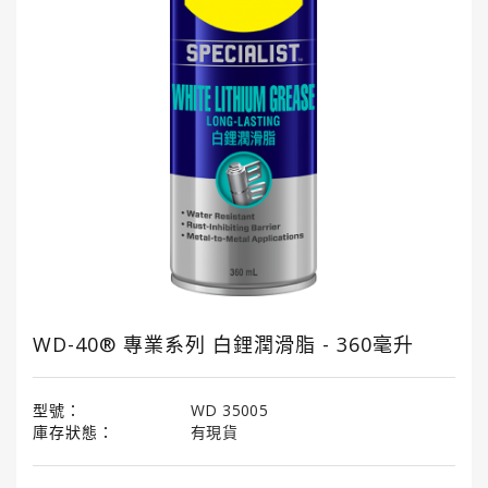
國
龜
牌
3M
3M
汽
車
護
理
產
品
WD-40® 專業系列 白鋰潤滑脂 - 360毫升
LITTLE
TREES®
小
樹
型號：
WD 35005
香
庫存狀態：
有現貨
薰