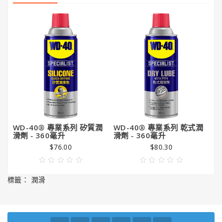
潔
亮
王
Gorilla
Glue®
大
猩
猩
膠
WD-40® 專業系列 矽質潤
WD-40® 專業系列 乾式潤
W
滑劑 - 360毫升
滑劑 - 360毫升
噴
$76.00
$80.30
標籤：
潤滑