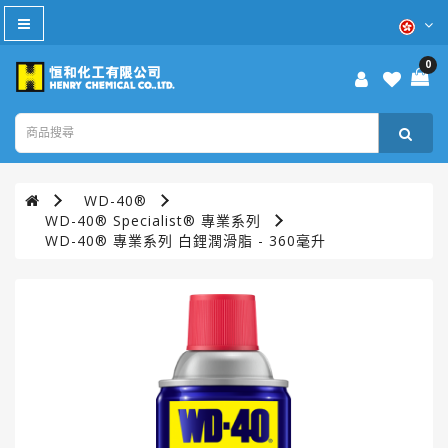
All
Category
0
防
疫
產
品
WD-40®
本
WD-40® Specialist® 專業系列
週
WD-40® 專業系列 白鋰潤滑脂 - 360毫升
優
惠
WD-
40®
TURTLE
WAX®
美