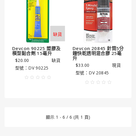
潔
亮
王
Gorilla
缺貨
Glue®
大
Devcon 90225 塑膠及
Devcon 20845 針筒5分
猩
模型黏合劑 15毫升
鐘快乾透明混合膠 25毫
猩
升
$20.00
缺貨
膠
$33.00
現貨
型號：DV 90225
型號：DV 20845
顯示 1 - 6 / 6 (共 1 頁)