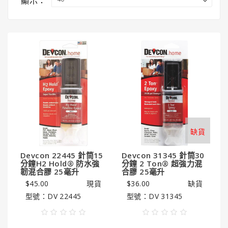
顯示：
國
龜
牌
3M
3M
汽
車
護
理
產
缺貨
品
Devcon 22445 針筒15
Devcon 31345 針筒30
LITTLE
分鐘H2 Hold® 防水強
分鐘 2 Ton® 超強力混
TREES®
韌混合膠 25毫升
合膠 25毫升
小
$45.00
現貨
$36.00
缺貨
樹
型號：DV 22445
型號：DV 31345
香
薰