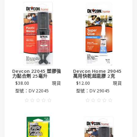
GUNK®
美
國
勁
牌
ITW
美
國
膠
水
Devcon 22045 塑膠強
Devcon Home 29045
系
力黏合劑 25毫升
萬用快乾超能膠 2克
列
$38.00
現貨
$12.00
現貨
型號：DV 22045
型號：DV 29045
HENCO®
恒
固
牌
Super
Clean