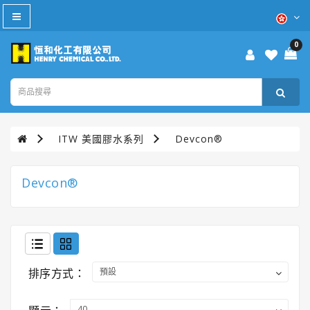
All
Category
0
防
疫
產
品
ITW 美國膠水系列
Devcon®
本
週
優
Devcon®
惠
WD-
40®
排序方式：
TURTLE
WAX®
美