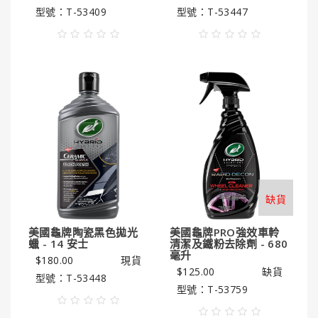
型號：T-53409
型號：T-53447
缺貨
美國龜牌陶瓷黑色拋光
美國龜牌PRO強效車軨
蠟 - 14 安士
清潔及鐵粉去除劑 - 680
毫升
$180.00
現貨
$125.00
缺貨
型號：T-53448
型號：T-53759