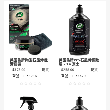
國
龜
牌
3M
3M
汽
車
護
理
美國龜牌陶瓷石墨烯蠟
美國龜牌Pro石墨烯極致
產
膏套裝
蠟 - 14 安士
品
$375.00
現貨
$258.00
現貨
型號：T-53786
型號：T-53479
LITTLE
TREES®
小
樹
香
薰