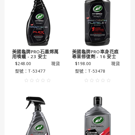
GUNK®
美
國
勁
牌
ITW
美
美國龜牌PRO石墨烯萬
美國龜牌PRO車身花痕
國
用噴蠟 - 23 安士
專業修復劑 - 16 安士
膠
$248.00
現貨
$198.00
現貨
水
型號：T-53477
型號：T-53478
系
列
HENCO®
恒
固
牌
Super
Clean