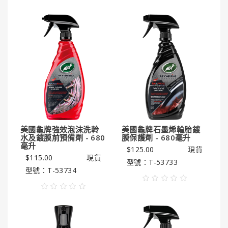
美國龜牌強效泡沫洗軨
美國龜牌石墨烯輪胎鍍
水及鍍膜前預備劑 - 680
膜保護劑 - 680毫升
毫升
$125.00
現貨
$115.00
現貨
型號：T-53733
型號：T-53734