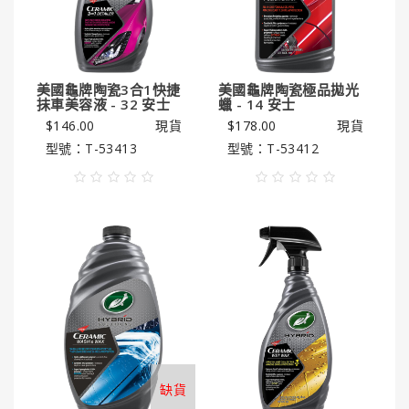
潔
亮
王
美國龜牌陶瓷3合1快捷
美國龜牌陶瓷極品拋光
Gorilla
抹車美容液 - 32 安士
蠟 - 14 安士
Glue®
$146.00
現貨
$178.00
現貨
大
型號：T-53413
型號：T-53412
猩
猩
膠
缺貨