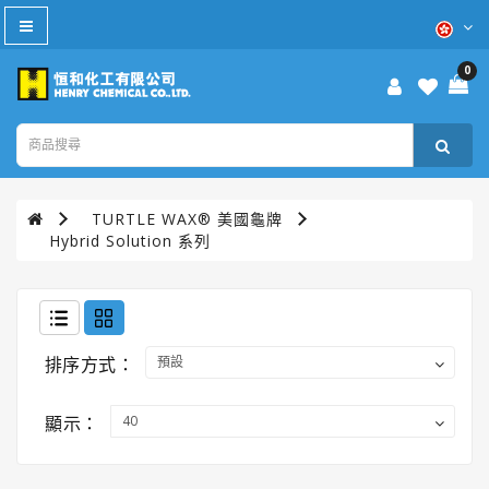
All
Category
0
防
疫
產
品
TURTLE WAX® 美國龜牌
本
Hybrid Solution 系列
週
優
惠
WD-
排序方式：
40®
顯示：
TURTLE
WAX®
美